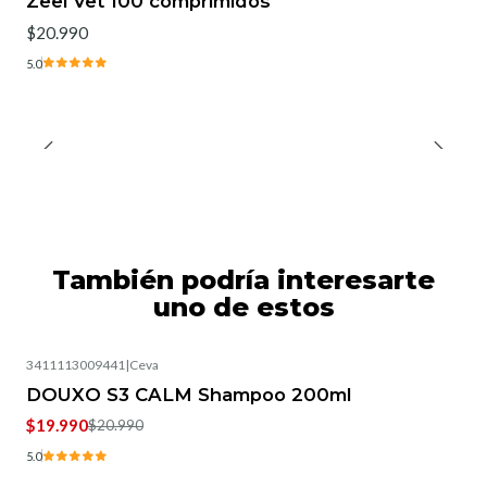
Zeel Vet 100 comprimidos
$20.990
5.0
También podría interesarte
uno de estos
3411113009441
|
Ceva
-5%
OFF
DOUXO S3 CALM Shampoo 200ml
$19.990
$20.990
5.0