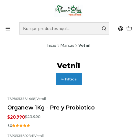
Inicio
Marcas
Vetnil
Vetnil
Filtros
7898053581668
|
Vetnil
-13%
OFF
Organew 1Kg - Pre y Probiotico
$20.990
$23.990
5.0
789053580234
|
Vetnil