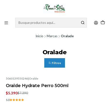
Inicio
Marcas
Oralade
Oralade
Filtros
5060139550246
|
Oralde
-27%
OFF
Oralde Hydrate Perro 500ml
$5.390
$7.390
5.0