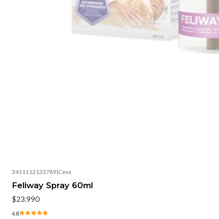
3411112133789
|
Ceva
Feliway Spray 60ml
$23.990
4.8