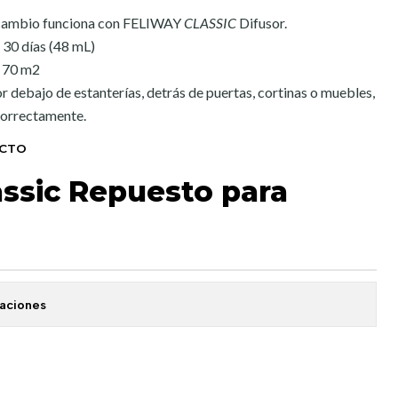
ambio funciona con FELIWAY
CLASSIC
Difusor.
 30 días (48 mL)
a 70 m2
or debajo de estanterías, detrás de puertas, cortinas o muebles,
correctamente.
UCTO
assic Repuesto para
caciones