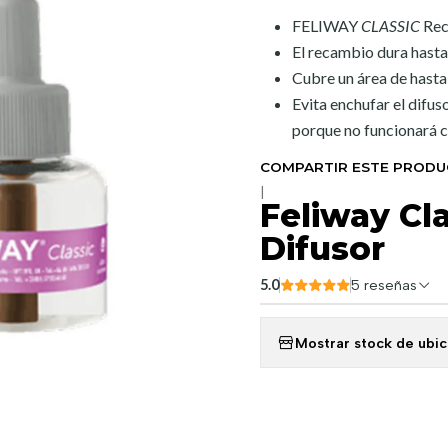
FELIWAY
CLASSIC
Rec
El recambio dura hasta
Cubre un área de hast
Evita enchufar el difus
porque no funcionará 
COMPARTIR ESTE PROD
|
Feliway Cl
Difusor
5.0
5 reseñas
Mostrar stock de ubi