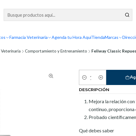
tos
Farmacia Veterinaria
Agenda tu Hora Aquí
Tienda
Marcas
Direcc
 Veterinaria
Comportamiento y Entrenamiento
Feliway Classic Repues
Ag
Cantidad
DESCRIPCIÓN
Mejora la relación con
continuo, proporciona 
Probado científicament
Qué debes saber