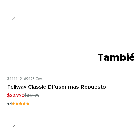
Tambié
3411112169498
|
Ceva
-8%
OFF
Feliway Classic Difusor mas Repuesto
$22.990
$24.990
4.8