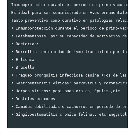
Inmunoprotector durante el periodo de primo-vacunació
Es ideal para ser suministrado en Aves ornamentales, 
Tanto preventivo como curativo en patologías relaciona
• Inmunoprotección durante el periodo de primo-vacunac
• Leishmaniosis: por su capacidad de activación de lin
• Bacterias:

• Borrellia (enfermedad de Lyme transmitida por la gar
• Erlichia

• Brucella

• Traqueo bronquitis infecciosa canina (Tos de las per
• Gastroenteritis víricas: parvovirus y coronavirus

• Herpes víricos: papilomas orales, épulis…,etc

• Destetes precoces

• Camadas debilitadas o cachorros en periodo de primov
• Gingivoestomatitis crónica felina..,etc Engystol ha