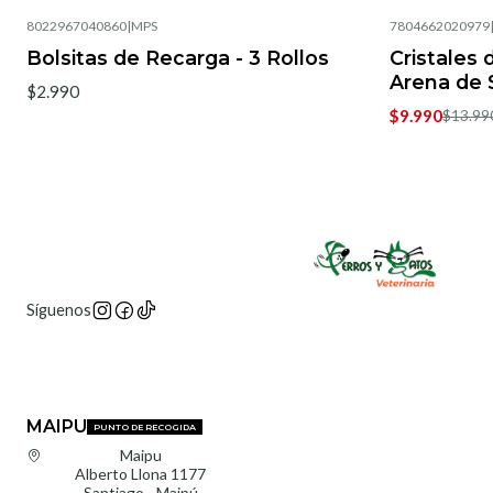
8022967040860
|
MPS
7804662020979
-29%
OFF
Bolsitas de Recarga - 3 Rollos
Cristales 
Arena de S
$2.990
$9.990
$13.99
Síguenos
MAIPU
PUNTO DE RECOGIDA
Maipu
Alberto Llona 1177
Santiago - Maipú