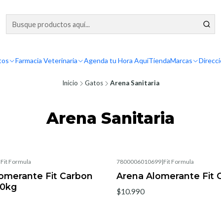
tos
Farmacia Veterinaria
Agenda tu Hora Aquí
Tienda
Marcas
Direcc
Inicio
Gatos
Arena Sanitaria
Arena Sanitaria
|
Fit Formula
7800006010699
|
Fit Formula
omerante Fit Carbon
Arena Alomerante Fit 
10kg
$10.990