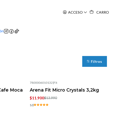
ACCESO
CARRO
ión
Filtros
7800006010132
|
Fit
-15%
OFF
Cafe Moca
Arena Fit Micro Crystals 3,2kg
$11.900
$13.990
5.0