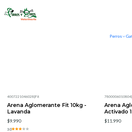
Perros
Ga
4007221046028
|
Fit
7800006010804
Arena Aglomerante Fit 10kg -
Arena Agl
Lavanda
Activado 
$9.990
$11.990
3.0