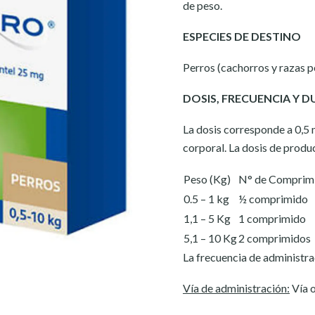
de peso.
ESPECIES DE DESTINO
Perros (cachorros y razas 
DOSIS, FRECUENCIA Y 
La dosis corresponde a 0,5
corporal. La dosis de produc
Peso (Kg)
N° de Comprim
0.5 – 1 kg
½ comprimido
1,1 – 5 Kg
1 comprimido
5,1 – 10 Kg
2 comprimidos
La frecuencia de administra
Vía de administración:
Vía o