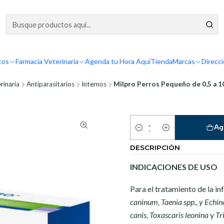
tos
Farmacia Veterinaria
Agenda tu Hora Aquí
Tienda
Marcas
Direcc
rinaria
Antiparasitarios
Internos
Milpro Perros Pequeño de 0,5 a 1
Ag
Cantidad
DESCRIPCIÓN
INDICACIONES DE USO
Para el tratamiento de la i
caninum, Taenia spp., y Echin
canis, Toxascaris leonina
y
Tri