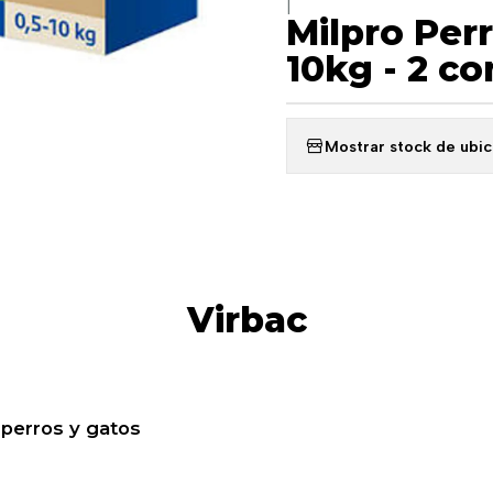
|
Milpro Per
10kg - 2 c
Mostrar stock de ubi
Virbac
 perros y gatos