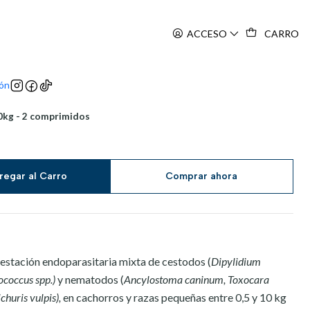
ACCESO
CARRO
ión
0kg - 2 comprimidos
regar al Carro
Comprar ahora
nfestación endoparasitaria mixta de cestodos (
Dipylidium
ococcus spp.)
y nematodos (
Ancylostoma caninum
, Toxocara
churis vulpis),
en cachorros y razas pequeñas entre 0,5 y 10 kg