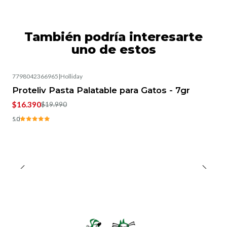
También podría interesarte
uno de estos
7798042366965
|
Holliday
-18%
OFF
Proteliv Pasta Palatable para Gatos - 7gr
$16.390
$19.990
5.0