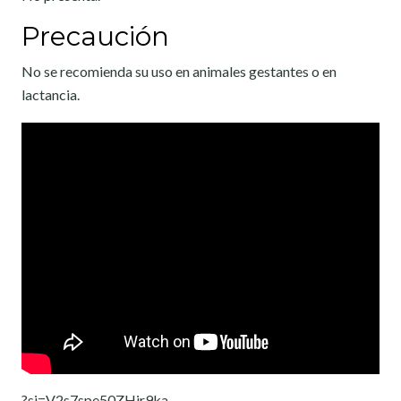
Precaución
No se recomienda su uso en animales gestantes o en
lactancia.
?si=V2s7spe50ZHjr9ka