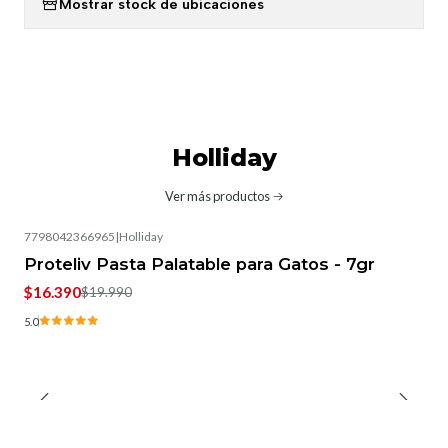
Mostrar stock de ubicaciones
Holliday
Ver más productos
7798042366965
|
Holliday
-18%
OFF
Proteliv Pasta Palatable para Gatos - 7gr
$16.390
$19.990
5.0