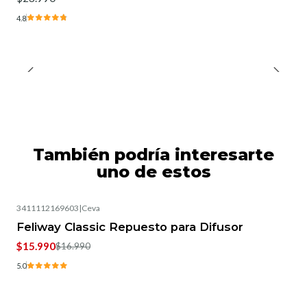
4.8
También podría interesarte
uno de estos
3411112169603
|
Ceva
-6%
OFF
Feliway Classic Repuesto para Difusor
$15.990
$16.990
5.0