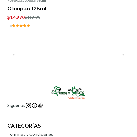
7898053580883
|
Vetnil
-6%
OFF
Glicopan 125ml
$14.990
$15.990
5.0
Síguenos
CATEGORÍAS
Términos y Condiciones