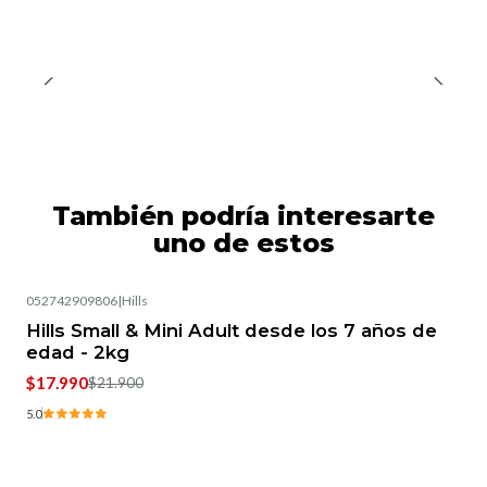
También podría interesarte
uno de estos
052742909806
|
Hills
-18%
OFF
Hills Small & Mini Adult desde los 7 años de
edad - 2kg
$17.990
$21.900
5.0