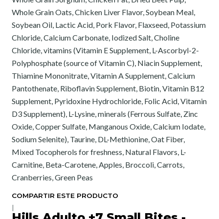
Whole Grain Oats, Chicken Liver Flavor, Soybean Meal,
Soybean Oil, Lactic Acid, Pork Flavor, Flaxseed, Potassium
Chloride, Calcium Carbonate, Iodized Salt, Choline
Chloride, vitamins (Vitamin E Supplement, L-Ascorbyl-2-
Polyphosphate (source of Vitamin C), Niacin Supplement,
Thiamine Mononitrate, Vitamin A Supplement, Calcium
Pantothenate, Riboflavin Supplement, Biotin, Vitamin B12
Supplement, Pyridoxine Hydrochloride, Folic Acid, Vitamin
D3 Supplement), L-Lysine, minerals (Ferrous Sulfate, Zinc
Oxide, Copper Sulfate, Manganous Oxide, Calcium Iodate,
Sodium Selenite), Taurine, DL-Methionine, Oat Fiber,
Mixed Tocopherols for freshness, Natural Flavors, L-
Carnitine, Beta-Carotene, Apples, Broccoli, Carrots,
Cranberries, Green Peas
COMPARTIR ESTE PRODUCTO
|
Hills Adulto +7 Small Bites -