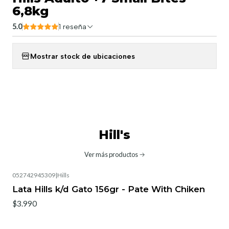
6,8kg
5.0
1 reseña
Mostrar stock de ubicaciones
Hill's
Ver más productos
052742945309
|
Hills
Lata Hills k/d Gato 156gr - Pate With Chiken
$3.990