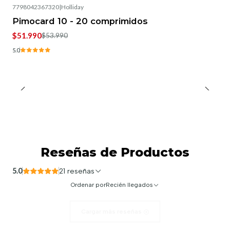
7798042367320
|
Holliday
-4%
OFF
Pimocard 10 - 20 comprimidos
$51.990
$53.990
5.0
Reseñas de Productos
5.0
21 reseñas
Ordenar por
Recién llegados
Cargar más reseñas