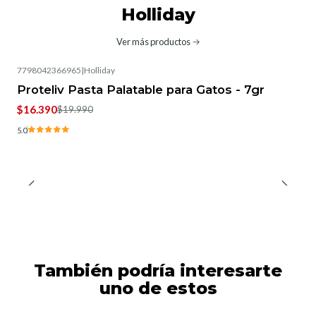
Holliday
Ver más productos
7798042366965
|
Holliday
-18%
OFF
Proteliv Pasta Palatable para Gatos - 7gr
$16.390
$19.990
5.0
También podría interesarte
uno de estos