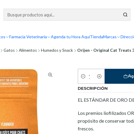
tos
Farmacia Veterinaria
Agenda tu Hora Aquí
Tienda
Marcas
Direcc
Gatos
Alimentos
Humedos y Snack
Orijen - Original Cat Treats 
Ag
Cantidad
DESCRIPCIÓN
EL ESTÁNDAR DE ORO D
Los premios liofilizados O
propósito de conservar toda
frescos.