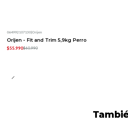
064992107130
|
Orijen
-8%
OFF
Orijen - Fit and Trim 5,9kg Perro
$55.990
$60.990
Tambié