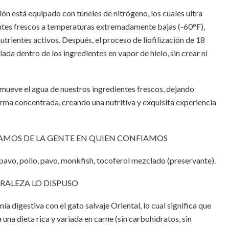
ión está equipado con túneles de nitrógeno, los cuales ultra
ntes frescos a temperaturas extremadamente bajas (-60°F),
trientes activos. Después, el proceso de liofilización de 18
lada dentro de los ingredientes en vapor de hielo, sin crear ni
remueve el agua de nuestros ingredientes frescos, dejando
orma concentrada, creando una nutritiva y exquisita experiencia
AMOS DE LA GENTE EN QUIEN CONFIAMOS
pavo, pollo, pavo, monkfish, tocoferol mezclado (preservante).
RALEZA LO DISPUSO
 digestiva con el gato salvaje Oriental, lo cual significa que
na dieta rica y variada en carne (sin carbohidratos, sin