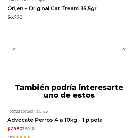
Orijen - Original Cat Treats 35,5gr
$6.990
También podría interesarte
uno de estos
4007221052654
|
Elanco
-19%
OFF
Advocate Perros 4 a 10kg - 1 pipeta
$7.990
$9.900
5.0