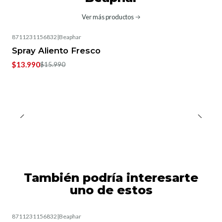
Ver más productos
8711231156832
|
Beaphar
-13%
OFF
Spray Aliento Fresco
$13.990
$15.990
También podría interesarte
uno de estos
8711231156832
|
Beaphar