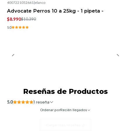
4007221052661
|
elanco
-13%
OFF
Advocate Perros 10 a 25kg - 1 pipeta -
$8.990
$10.390
5.0
Reseñas de Productos
5.0
1 reseña
Ordenar por
Recién llegados
Cargar más reseñas