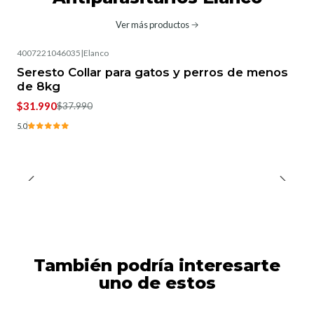
Ver más productos
4007221046035
|
Elanco
-16%
OFF
Seresto Collar para gatos y perros de menos
de 8kg
$31.990
$37.990
5.0
También podría interesarte
uno de estos