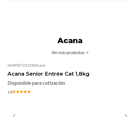
Acana
Ver más productos
064992722258
|
Acana
Agotado
Acana Senior Entrée Cat 1,8kg
Disponible para cotización
5.0